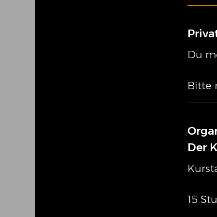
Priva
Du mö
Bitte
Organ
Der K
Kurst
15 Stu