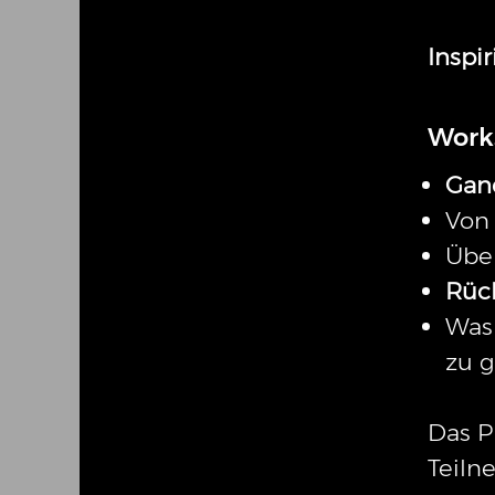
Inspi
Work
Gan
Von
Übe
Rüc
Was
zu g
Das P
Teiln