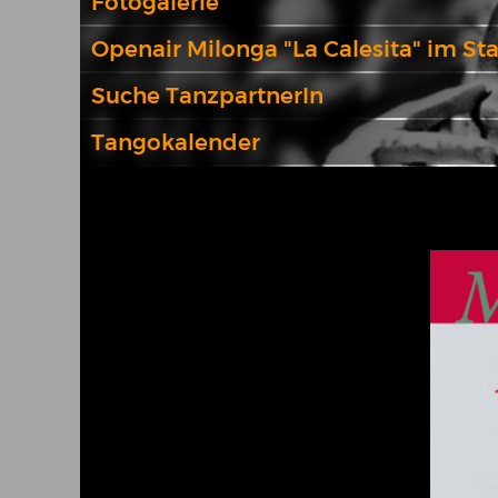
Fotogalerie
Openair Milonga "La Calesita" im St
Suche TanzpartnerIn
Tangokalender