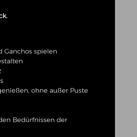
ck.
d Ganchos spielen
stalten
z
os
genießen, ohne außer Puste
 den Bedürfnissen der