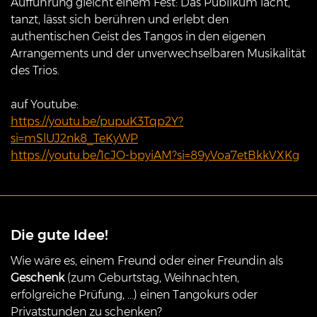
Aufführung gleicht einem Fest: Das Publikum lacht,
tanzt, lässt sich berühren und erlebt den
authentischen Geist des Tangos in den eigenen
Arrangements und der unverwechselbaren Musikalität
des Trios.
auf Youtube:
https://youtu.be/pupuK3Tqp2Y?
si=mSlUJ2nk8_TeKyWP
https://youtu.be/1cJO-bpyiAM?si=89yVoa7etBkkVXKg
Die gute Idee!
Wie wäre es, einem Freund oder einer Freundin als
Geschenk
(zum Geburtstag, Weihnachten,
erfolgreiche Prüfung, ...) einen Tangokurs oder
Privatstunden zu schenken?